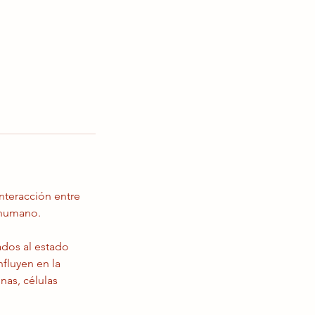
nteracción entre
 humano.
ados al estado
fluyen en la
nas, células