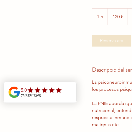
120
euros
1 h
1
120 €
Reserva ara
Descripció del ser
La psiconeuroinmun
los procesos psíqu
La PNIE aborda igu
nutricional, enten
respuesta inmune qu
malignas etc.