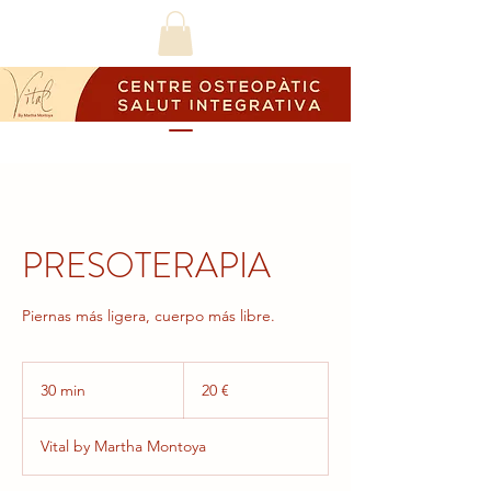
PRESOTERAPIA
Piernas más ligera, cuerpo más libre.
20
euros
30 min
3
20 €
0
Vital by Martha Montoya
m
i