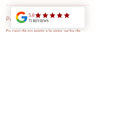
Política de cancelación
En caso de no asistir a la visita, se ha de
anular con un mínimo de 24 horas de
antelación y sino se descontará del abono
correspondiente.
Datos de contacto
Carrer Pau Claris, 58, Pallejà, Spain
+34616775485
marthaterapuetaholistica@gmail.com